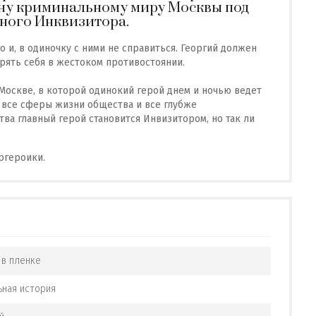
йну криминальному миру Москвы под
ного Инквизитора.
 и, в одиночку с ними не справиться. Георгий должен
ерять себя в жестоком противостоянии.
Москве, в которой одинокий герой днем и ночью ведет
все сферы жизни общества и все глубже
ва главный герой становится Инвизитором, но так ли
ргероики.
 в пленке
ная история