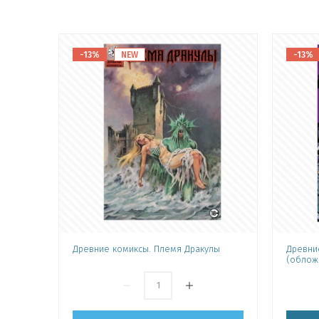
-13%
NEW
-13%
Древние комиксы. Племя Дракулы
Древни
(облож