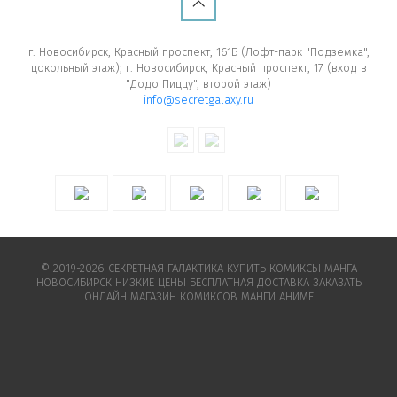
г. Новосибирск, Красный проспект, 161Б (Лофт-парк "Подземка",
цокольный этаж); г. Новосибирск, Красный проспект, 17 (вход в
"Додо Пиццу", второй этаж)
info@secretgalaxy.ru
© 2019-2026 СЕКРЕТНАЯ ГАЛАКТИКА КУПИТЬ КОМИКСЫ МАНГА
НОВОСИБИРСК НИЗКИЕ ЦЕНЫ БЕСПЛАТНАЯ ДОСТАВКА ЗАКАЗАТЬ
ОНЛАЙН МАГАЗИН КОМИКСОВ МАНГИ АНИМЕ