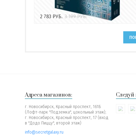
2 783
РУБ.
3 199
РУБ.
ПО
Адреса магазинов:
Следуй 
г. Новосибирск, Красный проспект, 161Б
(Лофт-парк "Подземка", цокольный этаж);
г. Новосибирск, Красный проспект, 17 (вход
в "Додо Пиццу", второй этаж)
info@secretgalaxy.ru