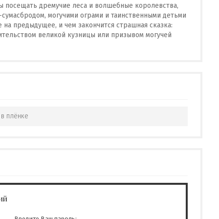
ы посещать дремучие леса и волшебные королевства,
-сумасбродом, могучими ограми и таинственными детьми
 на предыдущее, и чем закончится страшная сказка:
оительством великой кузницы или призывом могучей
 в плёнке
ий
Введите Ваш пароль: