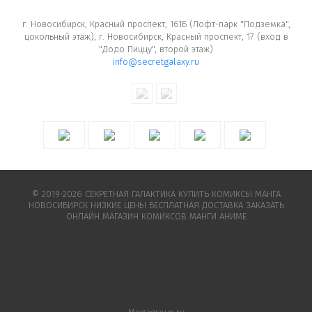
г. Новосибирск, Красный проспект, 161Б (Лофт-парк "Подземка",
цокольный этаж); г. Новосибирск, Красный проспект, 17 (вход в
"Додо Пиццу", второй этаж)
info@secretgalaxy.ru
© 2019-2026 СЕКРЕТНАЯ ГАЛАКТИКА КУПИТЬ КОМИКСЫ МАНГА
НОВОСИБИРСК НИЗКИЕ ЦЕНЫ БЕСПЛАТНАЯ ДОСТАВКА ЗАКАЗАТЬ
ОНЛАЙН МАГАЗИН КОМИКСОВ МАНГИ АНИМЕ