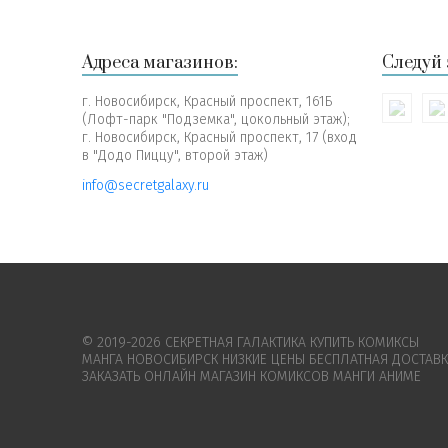
Адреса магазинов:
Следуй 
г. Новосибирск, Красный проспект, 161Б
(Лофт-парк "Подземка", цокольный этаж);
г. Новосибирск, Красный проспект, 17 (вход
в "Додо Пиццу", второй этаж)
info@secretgalaxy.ru
© 2019-2026 СЕКРЕТНАЯ ГАЛАКТИКА КУПИТЬ КОМИКСЫ
МАНГА НОВОСИБИРСК НИЗКИЕ ЦЕНЫ БЕСПЛАТНАЯ ДОСТАВ
ЗАКАЗАТЬ ОНЛАЙН МАГАЗИН КОМИКСОВ МАНГИ АНИМЕ