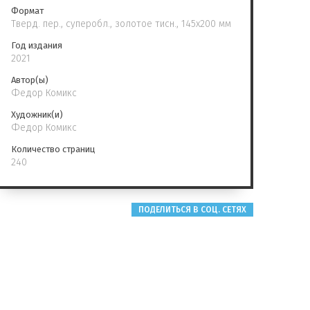
Формат
Тверд. пер., суперобл., золотое тисн., 145x200 мм
Год издания
2021
Автор(ы)
Федор Комикс
Художник(и)
Федор Комикс
Количество страниц
240
ПОДЕЛИТЬСЯ В СОЦ. СЕТЯХ