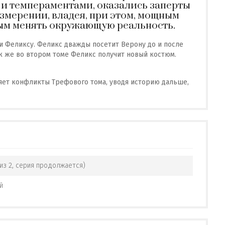
и темпераментами, оказались заперты
измерении, владея, при этом, мощным
ым менять окружающую реальность.
и Феликсу. Феликс дважды посетит Верону до и после
ак же во втором томе Феликс получит новый костюм.
яет конфликты Трефового тома, уводя историю дальше,
(из 2, серия продолжается)
й