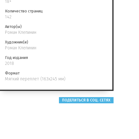
18+
Количество страниц
142
Автор(ы)
Роман Клепинин
Художник(и)
Роман Клепинин
Год издания
2018
Формат
Мягкий переплет (163x245 мм)
ПОДЕЛИТЬСЯ В СОЦ. СЕТЯХ