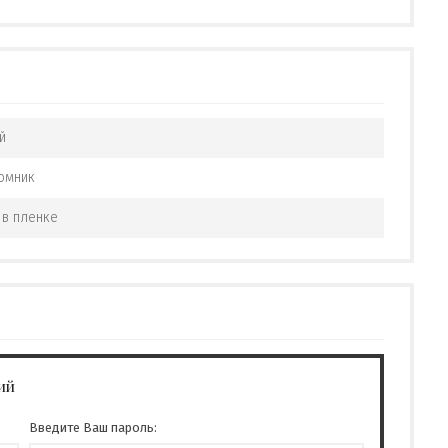
й
омник
 в пленке
ий
Введите Ваш пароль: