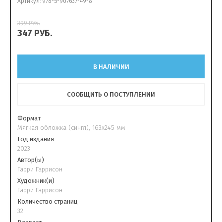
Артикул:
978-5-907637-49-8
399
РУБ.
347
РУБ.
В НАЛИЧИИ
СООБЩИТЬ О ПОСТУПЛЕНИИ
Формат
Мягкая обложка (сингл), 163х245 мм
Год издания
2023
Автор(ы)
Гарри Гаррисон
Художник(и)
Гарри Гаррисон
Количество страниц
32