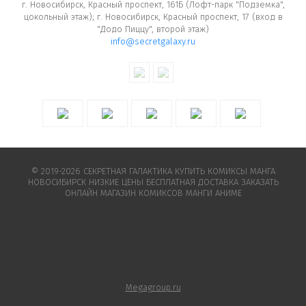
г. Новосибирск, Красный проспект, 161Б (Лофт-парк "Подземка",
цокольный этаж); г. Новосибирск, Красный проспект, 17 (вход в
"Додо Пиццу", второй этаж)
info@secretgalaxy.ru
© 2019-2026 СЕКРЕТНАЯ ГАЛАКТИКА КУПИТЬ КОМИКСЫ МАНГА
НОВОСИБИРСК НИЗКИЕ ЦЕНЫ БЕСПЛАТНАЯ ДОСТАВКА ЗАКАЗАТЬ
ОНЛАЙН МАГАЗИН КОМИКСОВ МАНГИ АНИМЕ
Megagroup.ru