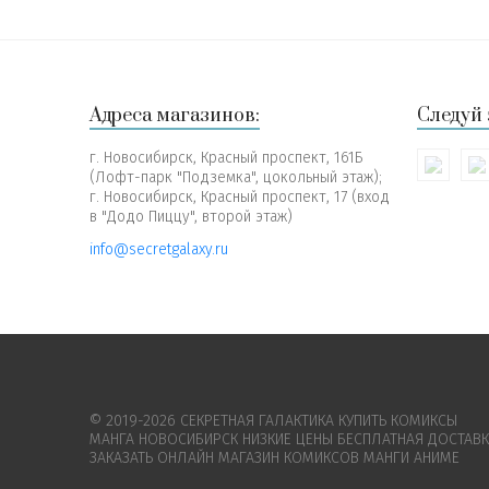
Адреса магазинов:
Следуй 
г. Новосибирск, Красный проспект, 161Б
(Лофт-парк "Подземка", цокольный этаж);
г. Новосибирск, Красный проспект, 17 (вход
в "Додо Пиццу", второй этаж)
info@secretgalaxy.ru
© 2019-2026 СЕКРЕТНАЯ ГАЛАКТИКА КУПИТЬ КОМИКСЫ
МАНГА НОВОСИБИРСК НИЗКИЕ ЦЕНЫ БЕСПЛАТНАЯ ДОСТАВ
ЗАКАЗАТЬ ОНЛАЙН МАГАЗИН КОМИКСОВ МАНГИ АНИМЕ