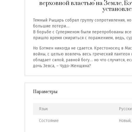
верховной властью на Земле, Бэ
установл
Темный Рыцарь собрал группу сопротивления, но
большие потери…
В борьбе с Суперменом были перепробованы все в
пришло время смириться с поражением, ведь, судя
Но Бэтмен никогда не сдается. Крестоносец в Мас
войны, с целью вовлечь весь греческий пантеон в
обладает силой, равной богу… но что случится, е
дочь Зевса, – Чудо-Женщина?
Параметры
Язык
Русски
Состояние
Новый,