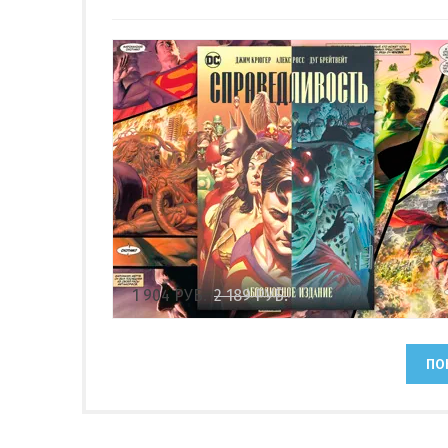
1 904
РУБ.
2 189
РУБ.
ПО