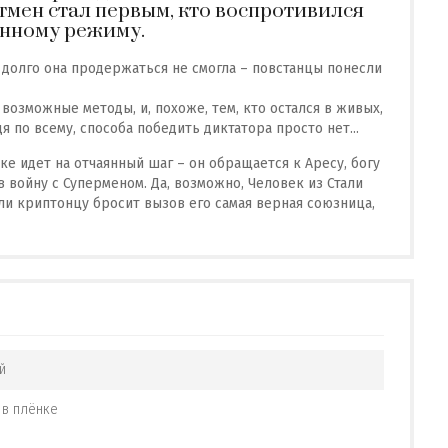
тмен стал первым, кто воспротивился
енному режиму.
 долго она продержаться не смогла – повстанцы понесли
озможные методы, и, похоже, тем, кто остался в живых,
 по всему, способа победить диктатора просто нет...
ке идет на отчаянный шаг – он обращается к Аресу, богу
 войну с Суперменом. Да, возможно, Человек из Стали
сли криптонцу бросит вызов его самая верная союзница,
й
 в плёнке