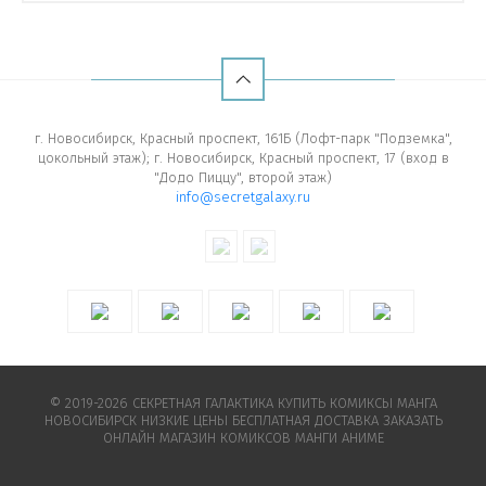
г. Новосибирск, Красный проспект, 161Б (Лофт-парк "Подземка",
цокольный этаж); г. Новосибирск, Красный проспект, 17 (вход в
"Додо Пиццу", второй этаж)
info@secretgalaxy.ru
© 2019-2026 СЕКРЕТНАЯ ГАЛАКТИКА КУПИТЬ КОМИКСЫ МАНГА
НОВОСИБИРСК НИЗКИЕ ЦЕНЫ БЕСПЛАТНАЯ ДОСТАВКА ЗАКАЗАТЬ
ОНЛАЙН МАГАЗИН КОМИКСОВ МАНГИ АНИМЕ