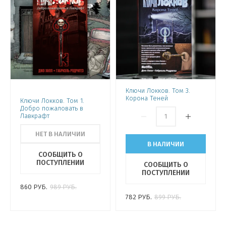
Ключи Локков. Том 3.
Корона Теней
Ключи Локков. Том 1.
Добро пожаловать в
Лавкрафт
НЕТ В НАЛИЧИИ
В НАЛИЧИИ
СООБЩИТЬ О
ПОСТУПЛЕНИИ
СООБЩИТЬ О
ПОСТУПЛЕНИИ
860
РУБ.
989
РУБ.
782
РУБ.
899
РУБ.