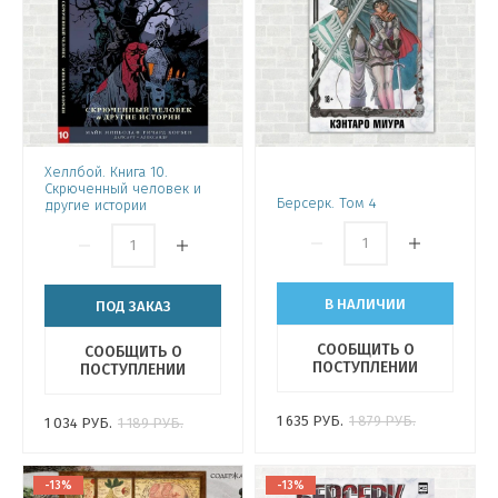
Хеллбой. Книга 10.
Скрюченный человек и
Берсерк. Том 4
другие истории
В НАЛИЧИИ
ПОД ЗАКАЗ
СООБЩИТЬ О
СООБЩИТЬ О
ПОСТУПЛЕНИИ
ПОСТУПЛЕНИИ
1 635
РУБ.
1 879
РУБ.
1 034
РУБ.
1 189
РУБ.
-13%
-13%