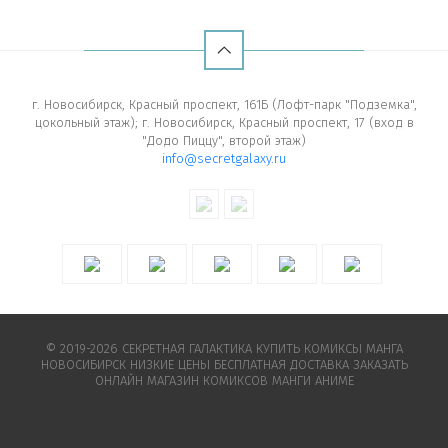
г. Новосибирск, Красный проспект, 161Б (Лофт-парк "Подземка",
цокольный этаж); г. Новосибирск, Красный проспект, 17 (вход в
"Додо Пиццу", второй этаж)
info@secretgalaxy.ru
© 2019-2026 СЕКРЕТНАЯ ГАЛАКТИКА КУПИТЬ КОМИКСЫ МАНГА
НОВОСИБИРСК НИЗКИЕ ЦЕНЫ БЕСПЛАТНАЯ ДОСТАВКА ЗАКАЗАТЬ
ОНЛАЙН МАГАЗИН КОМИКСОВ МАНГИ АНИМЕ