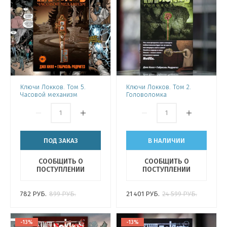
Ключи Локков. Том 5.
Ключи Локков. Том 2.
Часовой механизм
Головоломка
ПОД ЗАКАЗ
В НАЛИЧИИ
СООБЩИТЬ О
СООБЩИТЬ О
ПОСТУПЛЕНИИ
ПОСТУПЛЕНИИ
782
РУБ.
899
РУБ.
21 401
РУБ.
24 599
РУБ.
-13%
-13%