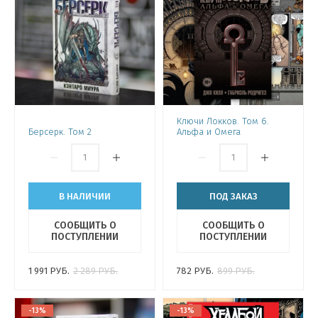
Ключи Локков. Том 6.
Берсерк. Том 2
Альфа и Омега
В НАЛИЧИИ
ПОД ЗАКАЗ
СООБЩИТЬ О
СООБЩИТЬ О
ПОСТУПЛЕНИИ
ПОСТУПЛЕНИИ
1 991
РУБ.
2 289
РУБ.
782
РУБ.
899
РУБ.
-13%
-13%