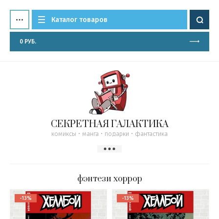
Каталог товаров
0
РУБ.
СЕКРЕТНАЯ ГАЛАКТИКА
комиксы • манга • подарки • фантастика
фэнтези хоррор
-13%
-13%