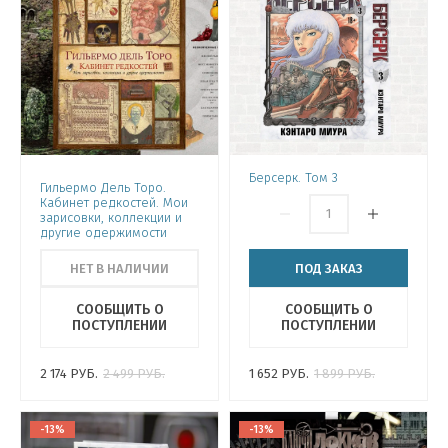
Берсерк. Том 3
Гильермо Дель Торо.
Кабинет редкостей. Мои
зарисовки, коллекции и
другие одержимости
НЕТ В НАЛИЧИИ
ПОД ЗАКАЗ
СООБЩИТЬ О
СООБЩИТЬ О
ПОСТУПЛЕНИИ
ПОСТУПЛЕНИИ
2 174
РУБ.
2 499
РУБ.
1 652
РУБ.
1 899
РУБ.
-13%
-13%