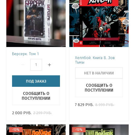
Берсерк. Том 1
Хеллбой. Книга 8. Зов
Тьмы
НЕТ В НАЛИЧИИ
ПОД ЗАКАЗ
СООБЩИТЬ О
ПОСТУПЛЕНИИ
СООБЩИТЬ О
ПОСТУПЛЕНИИ
7 829
РУБ.
8 999
РУБ.
2 000
РУБ.
2 299
РУБ.
-13%
-13%