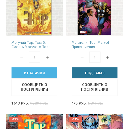
Могучий Тор. Том 5.
Мстители. Тор. Marvel
Смерть Могучего Тора
Приключения
В НАЛИЧИИ
ПОД ЗАКАЗ
СООБЩИТЬ О
СООБЩИТЬ О
ПОСТУПЛЕНИИ
ПОСТУПЛЕНИИ
1 643
РУБ.
1 889
РУБ.
478
РУБ.
549
РУБ.
-13%
-13%