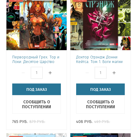
Первородный Грех. Тор и
Доктор Стрэндж Донни
Локи: Десятое Царство
Кейтса. Том 1. Боги магии
ПОД ЗАКАЗ
ПОД ЗАКАЗ
СООБЩИТЬ О
СООБЩИТЬ О
ПОСТУПЛЕНИИ
ПОСТУПЛЕНИИ
765
РУБ.
879
РУБ.
408
РУБ.
469
РУБ.