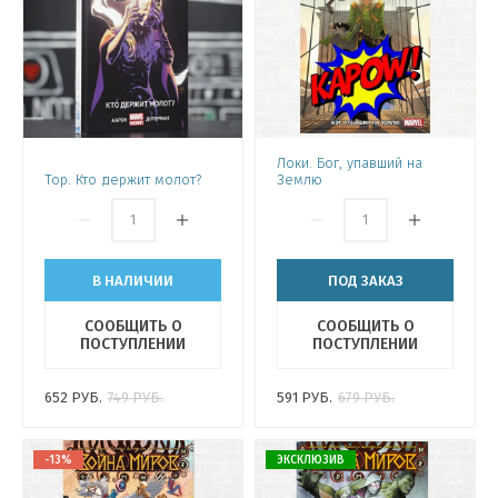
Локи. Бог, упавший на
Тор. Кто держит молот?
Землю
В НАЛИЧИИ
ПОД ЗАКАЗ
СООБЩИТЬ О
СООБЩИТЬ О
ПОСТУПЛЕНИИ
ПОСТУПЛЕНИИ
652
РУБ.
749
РУБ.
591
РУБ.
679
РУБ.
-13%
ЭКСКЛЮЗИВ