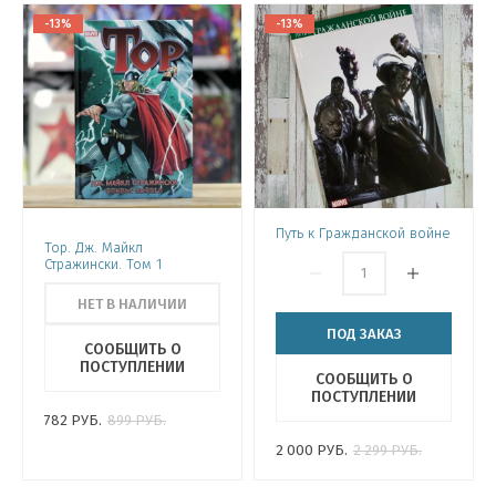
-13%
-13%
Путь к Гражданской войне
Тор. Дж. Майкл
Стражински. Том 1
НЕТ В НАЛИЧИИ
ПОД ЗАКАЗ
СООБЩИТЬ О
ПОСТУПЛЕНИИ
СООБЩИТЬ О
ПОСТУПЛЕНИИ
782
РУБ.
899
РУБ.
2 000
РУБ.
2 299
РУБ.