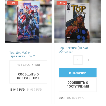
-13%
-13%
Тор. Викинги (мягкая
обложка)
Тор. Дж. Майкл
Стражински. Том 2
НЕТ В НАЛИЧИИ
В НАЛИЧИИ
СООБЩИТЬ О
ПОСТУПЛЕНИИ
СООБЩИТЬ О
ПОСТУПЛЕНИИ
13 049
РУБ.
14 999
РУБ.
765
РУБ.
879
РУБ.