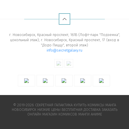
г. Новосибирск, Красный проспект, 161Б (Лофт-парк "Подземка",
цокольный этаж); г. Новосибирск, Красный проспект, 17 (вход в
"Додо Пиццу", второй этаж)
info@secretgalaxy.ru
© 2019-2026 СЕКРЕТНАЯ ГАЛАКТИКА КУПИТЬ КОМИКСЫ МАНГА
НОВОСИБИРСК НИЗКИЕ ЦЕНЫ БЕСПЛАТНАЯ ДОСТАВКА ЗАКАЗАТЬ
ОНЛАЙН МАГАЗИН КОМИКСОВ МАНГИ АНИМЕ