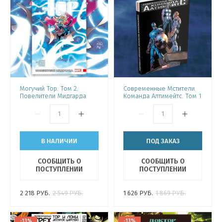
Могучий Тор. Том 2.
Современные Мстители.
Повелители Мидгарда
Команда Алтимейтс. Том 1
В НАЛИЧИИ
ПОД ЗАКАЗ
СООБЩИТЬ О
СООБЩИТЬ О
ПОСТУПЛЕНИИ
ПОСТУПЛЕНИИ
2 218
РУБ.
2 549
РУБ.
1 626
РУБ.
1 869
РУБ.
-13%
-13%