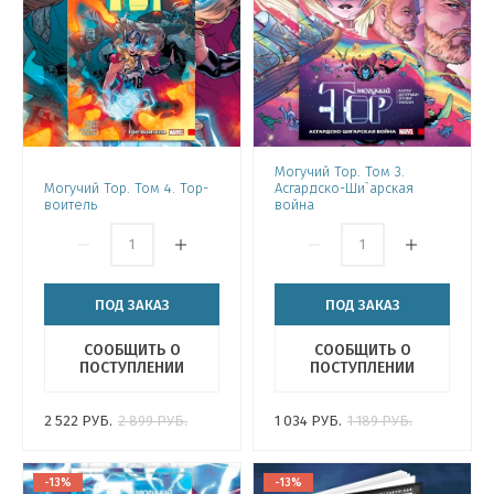
Могучий Тор. Том 3.
Могучий Тор. Том 4. Тор-
Асгардско-Ши`арская
воитель
война
ПОД ЗАКАЗ
ПОД ЗАКАЗ
СООБЩИТЬ О
СООБЩИТЬ О
ПОСТУПЛЕНИИ
ПОСТУПЛЕНИИ
2 522
РУБ.
2 899
РУБ.
1 034
РУБ.
1 189
РУБ.
-13%
-13%